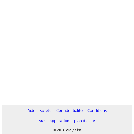
Aide
sûreté
Confidentialité
Conditions
sur
application
plan du site
© 2026 craigslist