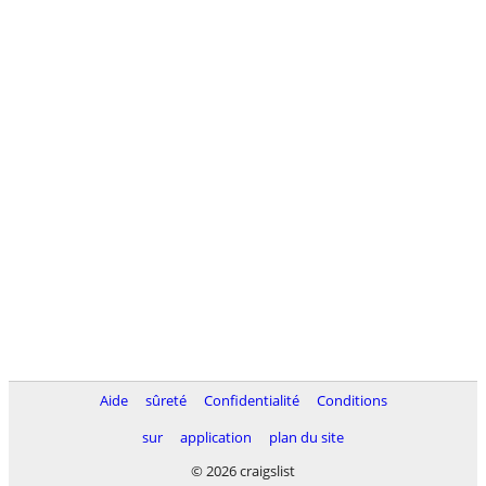
Aide
sûreté
Confidentialité
Conditions
sur
application
plan du site
© 2026 craigslist